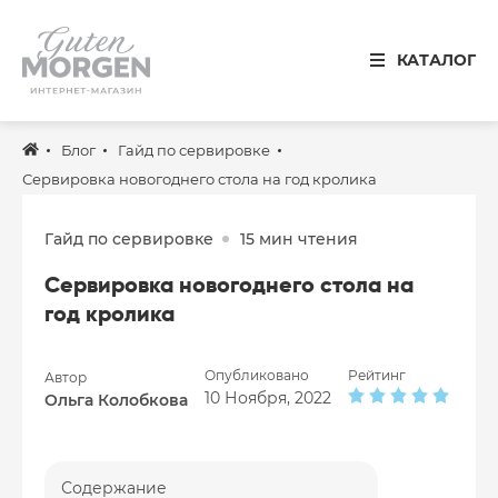
Иваново
КАТАЛОГ
8 800 100 34 50
Звонок по России бесплатный
Блог
Гайд по сервировке
Спальня
Сервировка новогоднего стола на год кролика
Кухня
Гайд по сервировке
15 мин чтения
Столовая
Сервировка новогоднего стола на
Детская
год кролика
Ванная
Опубликовано
Рейтинг
Автор
Готовые решения
10 Ноября, 2022
Ольга Колобкова
Распродажа
Содержание