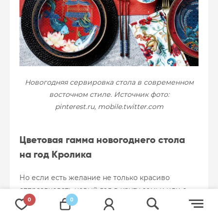
Оплата и доставка
О компании
Новогодняя сервировка стола в современном
восточном стиле. Источник фото:
Оптовикам
pinterest.ru, mobile.twitter.com
Контакты
Совместные покупки
Цветовая гамма новогоднего стола
на год Кролика
Клуб Guten Morgen
Блог
Но если есть желание не только красиво
отпраздновать новый год в кругу семьи или с
0
0
друзьями, но еще и сделать так, чтобы
наступающий год черного водяного кролика