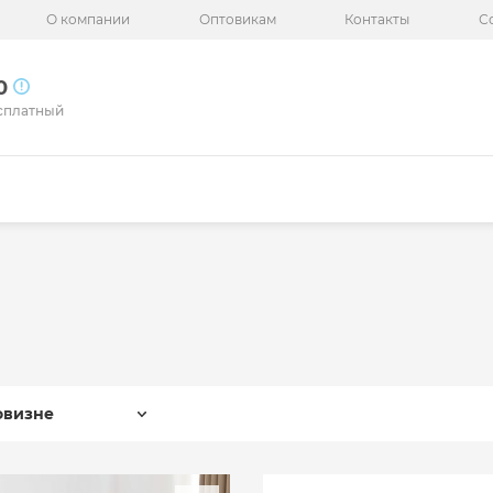
О компании
Оптовикам
Контакты
С
50
сплатный
овизне