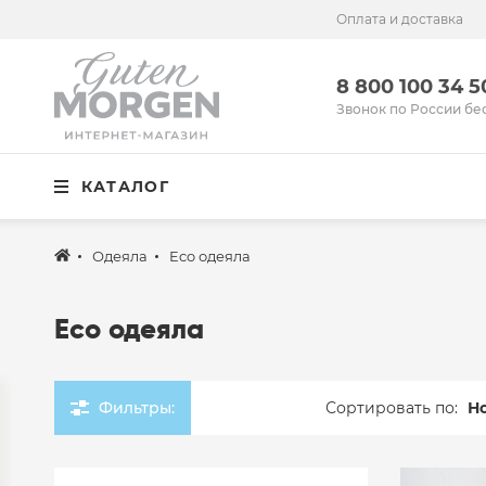
Оплата и доставка
Иваново
8 800 100 34 50
8 800 100 34 
Звонок по России бесплатный
Звонок по России бе
Спальня
КАТАЛОГ
Кухня
Столовая
Одеяла
Eco одеяла
Детская
Eco одеяла
Ванная
Готовые решения
Фильтры:
Сортировать по:
Н
Распродажа