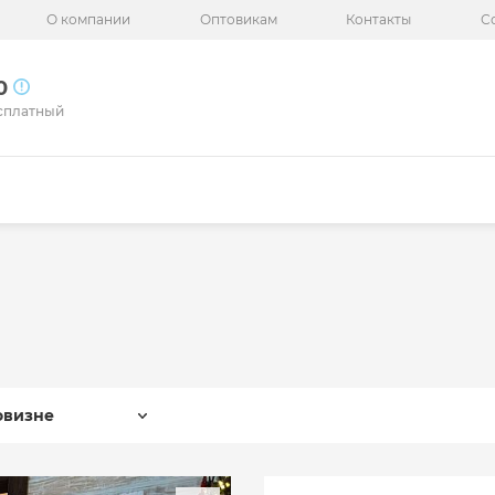
О компании
Оптовикам
Контакты
С
50
сплатный
овизне