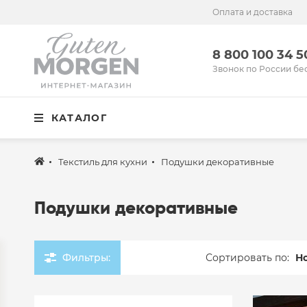
Оплата и доставка
Иваново
8 800 100 34 50
8 800 100 34 
Звонок по России бесплатный
Звонок по России бе
Спальня
КАТАЛОГ
Кухня
Столовая
Текстиль для кухни
Подушки декоративные
Детская
Подушки декоративные
Ванная
Готовые решения
Фильтры:
Сортировать по:
Н
Распродажа