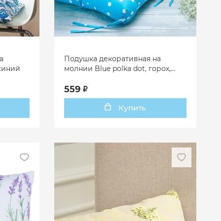
а
Подушка декоративная на
 синий
молнии Blue polka dot, горох,
голубой
559
Купить