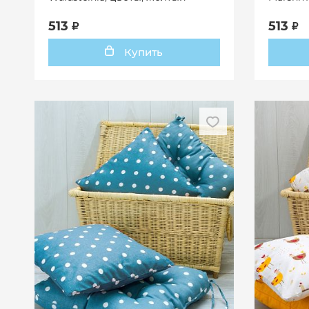
513
513
Купить