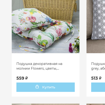
Подушка декоративная на
Подушка
молнии Flowers, цветы,
grey, а
мультиколор
559
513
Купить