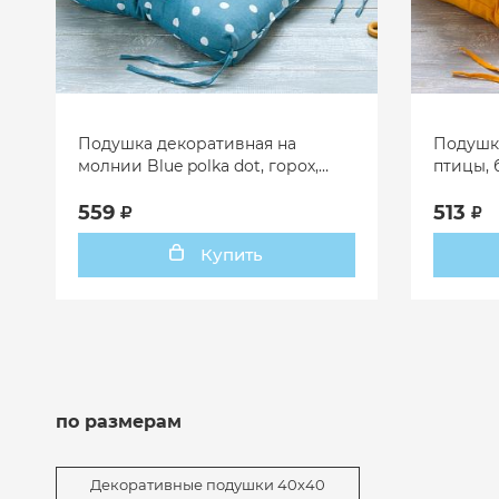
Подушка декоративная на
Подушка
молнии Blue polka dot, горох,
птицы, 
синий
559
513
Купить
по размерам
Декоративные подушки 40х40