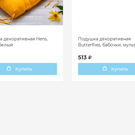
 декоративная Hens,
Подушка декоративная
белый
Butterflies, бабочки, мул
513
Купить
Купить