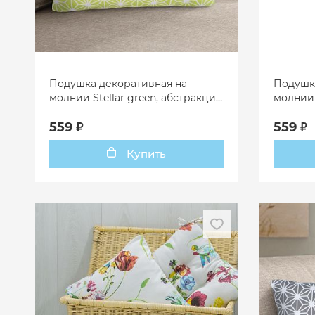
Подушка декоративная на
Подушк
молнии Stellar green, абстракция,
молнии 
зеленый
559
559
Купить