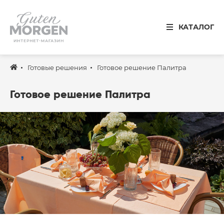
Иваново
КАТАЛОГ
8 800 100 34 50
Звонок по России бесплатный
Готовые решения
Готовое решение Палитра
Спальня
Кухня
Готовое решение Палитра
Столовая
Детская
Ванная
Готовые решения
Распродажа