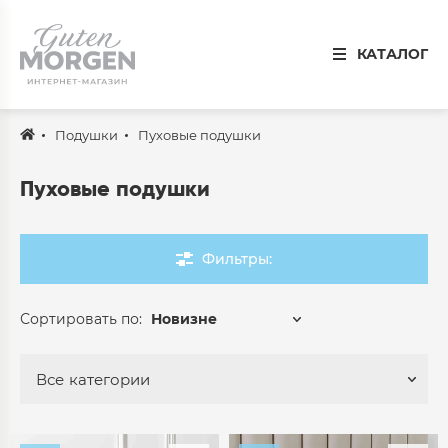
Иваново
КАТАЛОГ
8 800 100 34 50
Звонок по России бесплатный
Подушки
Пуховые подушки
Спальня
Кухня
Пуховые подушки
Столовая
Фильтры:
Детская
Ванная
Сортировать по:
Новизне
Готовые решения
Все
категории
Распродажа