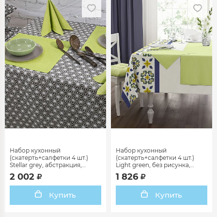
Набор кухонный
Набор кухонный
(скатерть+салфетки 4 шт.)
(скатерть+салфетки 4 шт.)
Stellar grey, абстракция,
Light green, без рисунка,
серый
зеленый
2 002
1 826
Купить
Купить