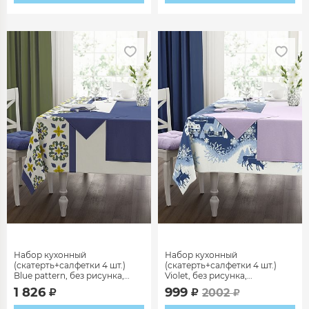
Набор кухонный
Набор кухонный
(скатерть+салфетки 4 шт.)
(скатерть+салфетки 4 шт.)
Blue pattern, без рисунка,
Violet, без рисунка,
синий
фиолетовый
1 826
999
2002