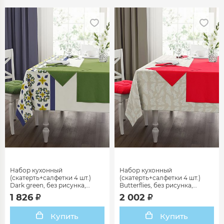
Набор кухонный
Набор кухонный
(скатерть+салфетки 4 шт.)
(скатерть+салфетки 4 шт.)
Dark green, без рисунка,
Butterflies, без рисунка,
зеленый
красный
1 826
2 002
Купить
Купить