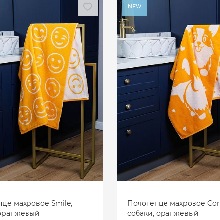
NEW
це махровое Smile,
Полотенце махровое Corg
 оранжевый
собаки, оранжевый