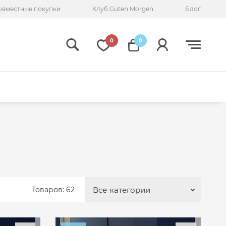
овместные покупки
Клуб Guten Morgen
Блог
0
0
Товаров: 62
Все
категории