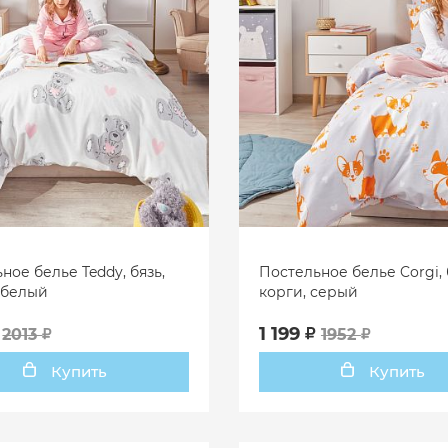
ное белье Teddy, бязь,
Постельное белье Corgi, 
 белый
корги, серый
1 199
2013
1952
Купить
Купить