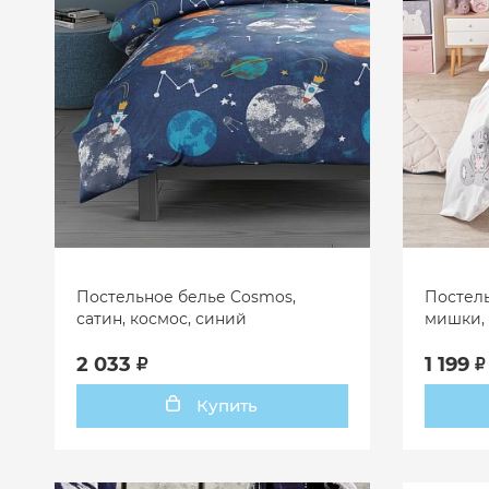
Постельное белье Cosmos,
Постель
сатин, космос, синий
мишки,
2 033
1 199
Купить