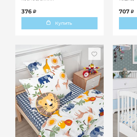
376
707
Купить