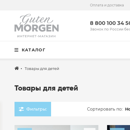
Оплата и доставка
Иваново
8 800 100 34 50
8 800 100 34 
Звонок по России бесплатный
Звонок по России бе
Спальня
КАТАЛОГ
Кухня
Столовая
Товары для детей
Детская
Товары для детей
Ванная
Готовые решения
Фильтры:
Сортировать по:
Н
Распродажа