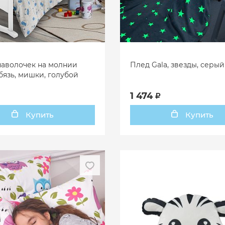
наволочек на молнии
Плед Gala, звезды, серый
 бязь, мишки, голубой
1 474
Купить
Купить