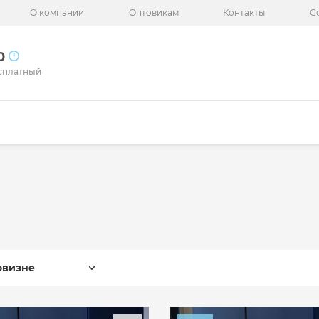
О компании
Оптовикам
Контакты
С
50
сплатный
овизне