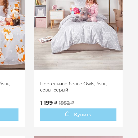
бязь,
Постельное белье Owls, бязь,
совы, серый
1 199
1952
Купить