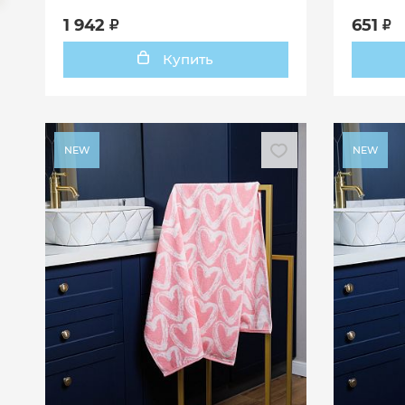
1 942
651
Купить
NEW
NEW