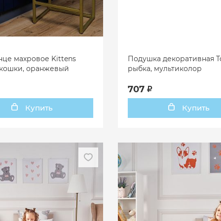
це махровое Kittens
Подушка декоративная Toy
 кошки, оранжевый
рыбка, мультиколор
707
Купить
Купить