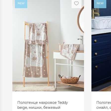
NEW
NEW
Полотенце махровое Teddy
Полотен
beige, мишки, бежевый
смайл,