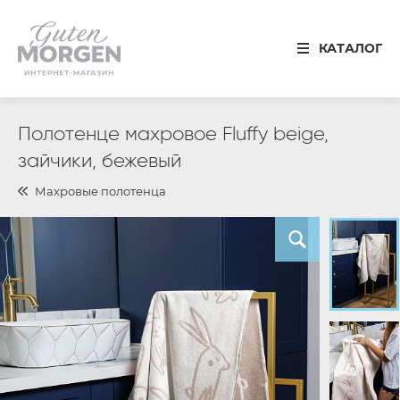
Иваново
КАТАЛОГ
8 800 100 34 50
Звонок по России бесплатный
Спальня
Полотенце махровое Fluffy beige,
зайчики, бежевый
Кухня
Махровые полотенца
Столовая
Детская
Ванная
Готовые решения
Распродажа