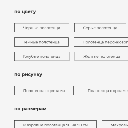
по цвету
Черные полотенца
Серые полотенца
Темные полотенца
Полотенца персиковог
Голубые полотенца
Желтые полотенца
по рисунку
Полотенца с цветами
Полотенца с орнам
по размерам
Махровые полотенца 50 на 90 см
Махровые