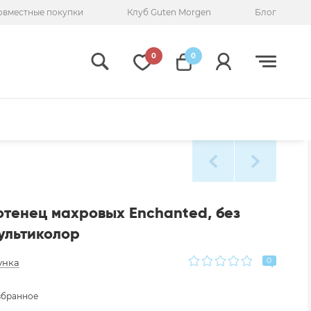
овместные покупки
Клуб Guten Morgen
Блог
0
0
тенец махровых Enchanted, без
ультиколор
0
унка