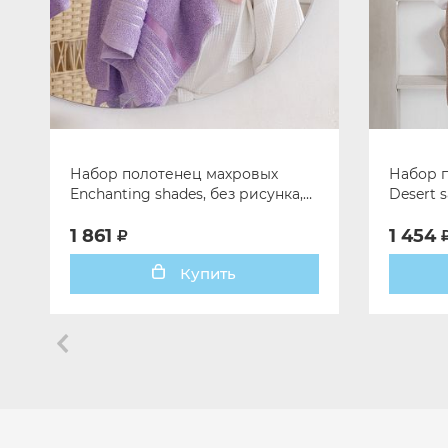
Набор полотенец махровых
Набор 
Enchanting shades, без рисунка,
Desert s
мультиколор
коричн
1 861
1 454
Купить