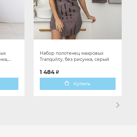
вых
Набор полотенец махровых
нка,
Tranquility, без рисунка, серый
1 484
Купить