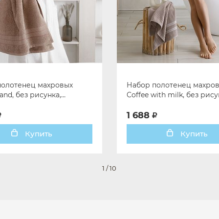
полотенец махровых
Набор полотенец махро
and, без рисунка,
Coffee with milk, без рису
евый
мультиколор
1 688
Купить
Купить
1
/
10