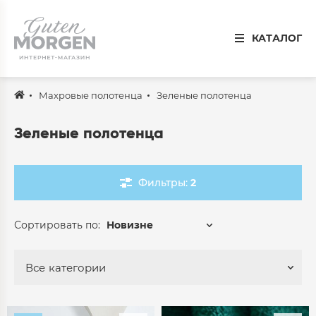
Иваново
КАТАЛОГ
8 800 100 34 50
Звонок по России бесплатный
Махровые полотенца
Зеленые полотенца
Спальня
Кухня
Зеленые полотенца
Столовая
Фильтры:
2
Детская
Ванная
Сортировать по:
Новизне
Готовые решения
Все
категории
Распродажа