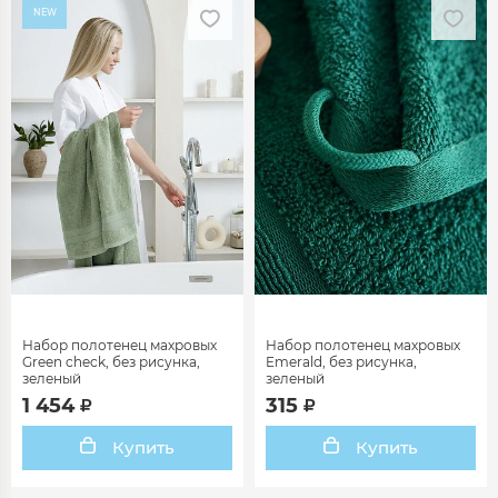
NEW
Набор полотенец махровых
Набор полотенец махровых
Green check, без рисунка,
Emerald, без рисунка,
зеленый
зеленый
1 454
315
Купить
Купить