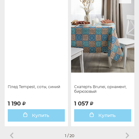
Плед Tempest, соты, синий
Скатерть Brunei, орнамент,
бирюзовый
1 190
1 057
Купить
Купить
1
/
20