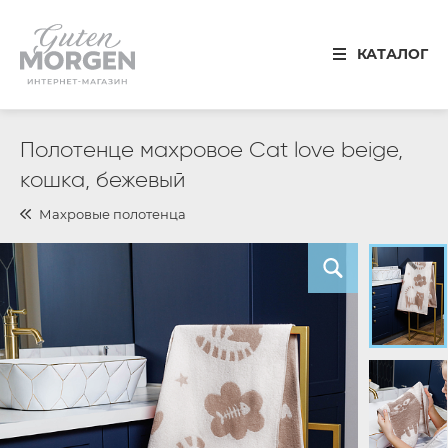
Иваново
КАТАЛОГ
8 800 100 34 50
Звонок по России бесплатный
Спальня
Полотенце махровое Cat love beige,
кошка, бежевый
Кухня
Махровые полотенца
Столовая
Детская
Ванная
Готовые решения
Распродажа