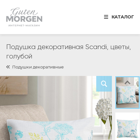
Иваново
КАТАЛОГ
8 800 100 34 50
Звонок по России бесплатный
Спальня
Подушка декоративная Scandi, цветы,
голубой
Кухня
Подушки декоративные
Столовая
Детская
Ванная
Готовые решения
Распродажа