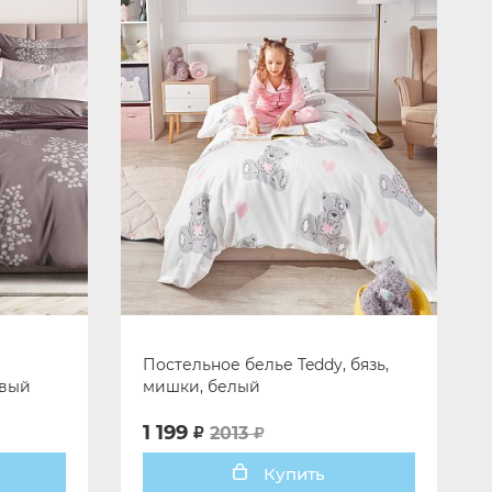
Постельное белье Teddy, бязь,
евый
мишки, белый
1 199
2013
Купить