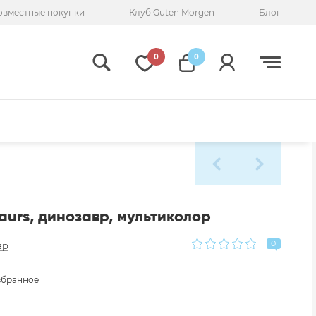
овместные покупки
Клуб Guten Morgen
Блог
0
0
aurs, динозавр, мультиколор
0
вр