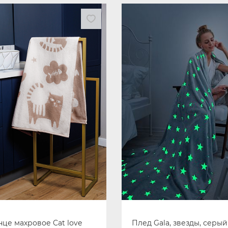
це махровое Cat love
Плед Gala, звезды, серый