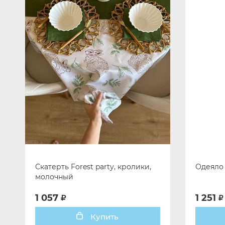
Скатерть Forest party, кролики,
Одеяло 
молочный
1 057
1 251
Купить