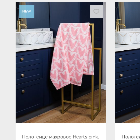
NEW
Полотенце махровое Hearts pink,
Полотен