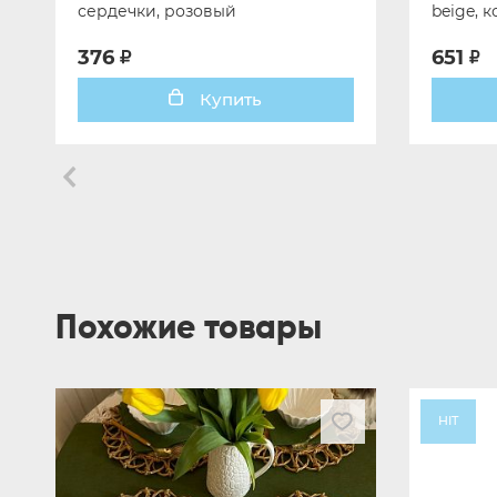
сердечки, розовый
beige, 
376
651
Купить
Похожие товары
HIT