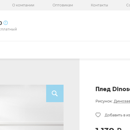
О компании
Оптовикам
Контакты
С
50
сплатный
Плед Dinos
Рисунок:
Диноза