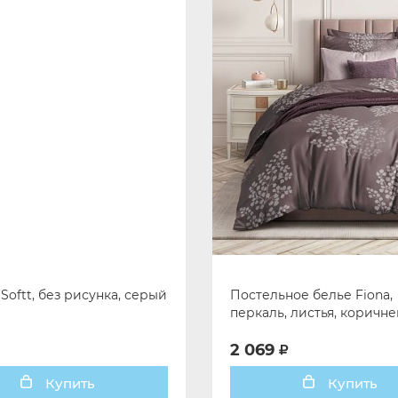
Softt, без рисунка, серый
Постельное белье Fiona,
перкаль, листья, коричн
2 069
Купить
Купить