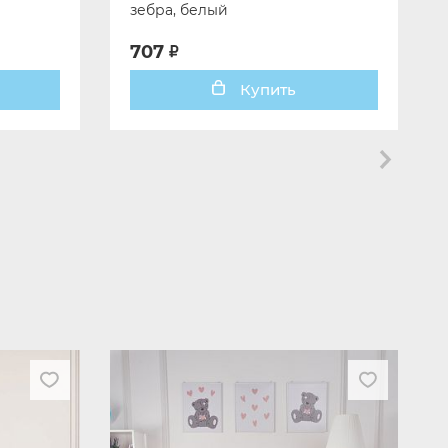
зебра, белый
707
Купить