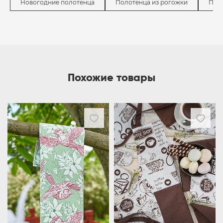
Новогодние полотенца
Полотенца из рогожки
Пол
Похожие товары