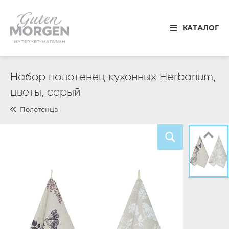
Иваново
КАТАЛОГ
8 800 100 34 50
Звонок по России бесплатный
Спальня
Набор полотенец кухонных Herbarium,
цветы, серый
Кухня
Полотенца
Столовая
Детская
Ванная
Готовые решения
Распродажа