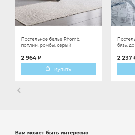
Постельное белье Rhomb,
Постел
поплин, ромбы, серый
бязь, д
2 964
2 237
Купить
Вам может быть интересно