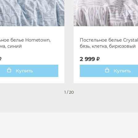
ьное белье Hometown,
Постельное белье Crystall
ома, синий
бязь, клетка, бирюзовый
2 999
Купить
Купить
1
/
20