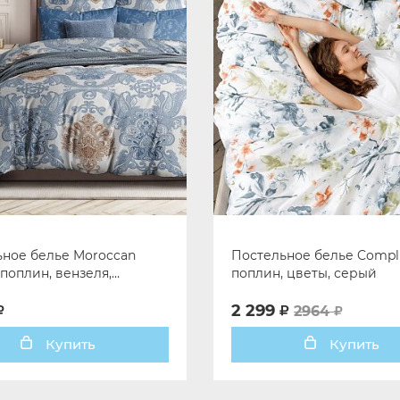
ное белье Moroccan
Постельное белье Compl
 поплин, вензеля,
поплин, цветы, серый
й
2 299
2964
Купить
Купить