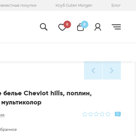
овместные покупки
Клуб Guten Morgen
Блог
0
0
белье Cheviot hills, поплин,
 мультиколор
0
ия