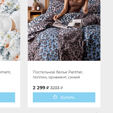
iment,
Постельное белье Panther,
поплин, орнамент, синий
2 299
3233
Купить