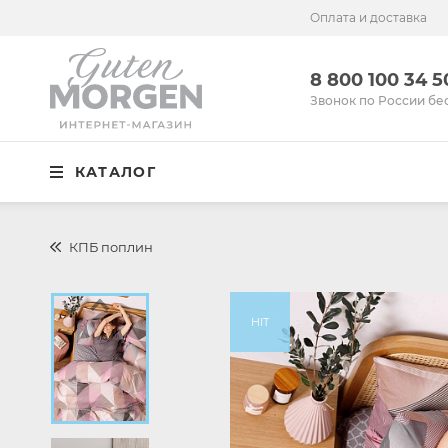
Оплата и доставка
Иваново
8 800 100 34 50
8 800 100 34 
Звонок по России бесплатный
Звонок по России бе
Спальня
КАТАЛОГ
Кухня
Столовая
КПБ поплин
Детская
Ванная
HIT
Готовые решения
Распродажа