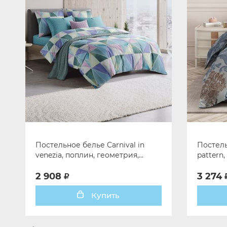
Постельное белье Carnival in
Постель
venezia, поплин, геометрия,
pattern,
мультиколор
голубо
2 908
3 274
Купить