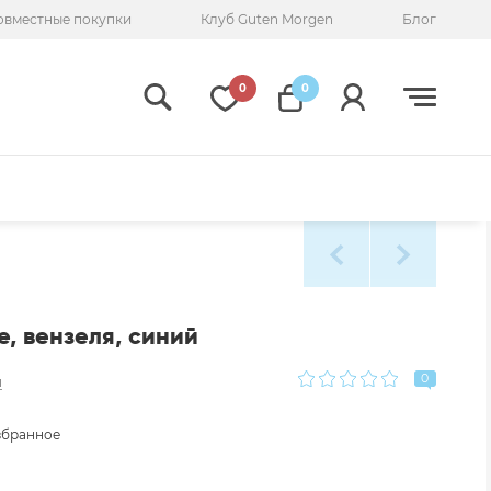
овместные покупки
Клуб Guten Morgen
Блог
0
0
e, вензеля, синий
0
я