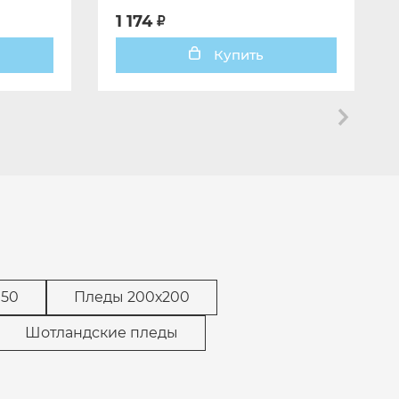
птицы, розовый
1 174
Купить
150
Пледы 200х200
Шотландские пледы