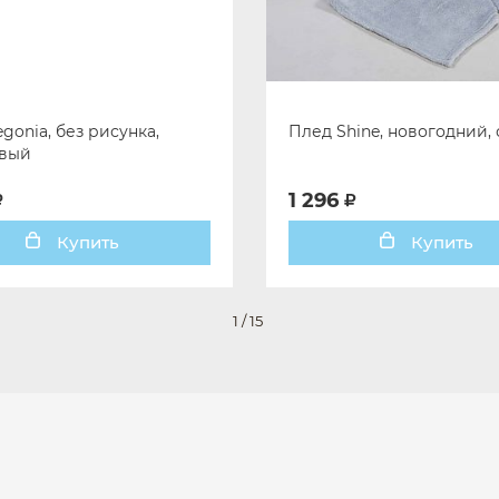
gonia, без рисунка,
Плед Shine, новогодний,
вый
1 296
Купить
Купить
1
/
15