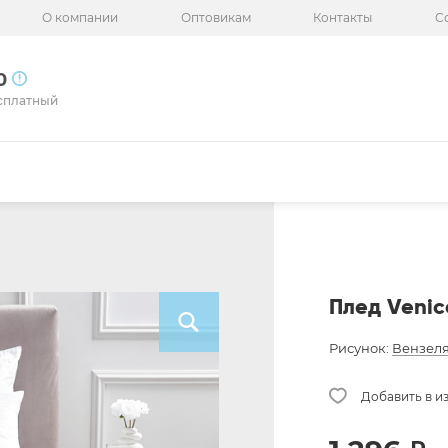
О компании
Оптовикам
Контакты
С
50
сплатный
Плед Venic
Рисунок:
Вензел