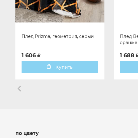
Плед Prizma, геометрия, серый
Плед Be
оранже
1 606
1 688
Купить
по цвету