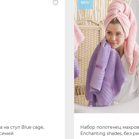
NEW
 на стул Blue cage,
Набор полотенец махро
 синий
Enchanting shades, без ри