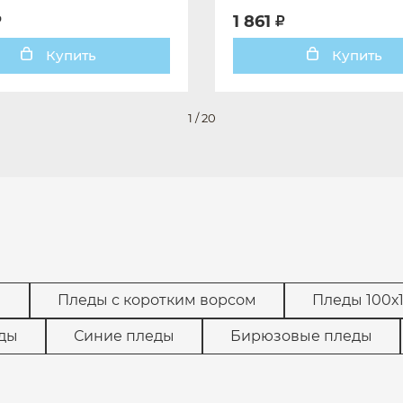
мультиколор
1 861
Купить
Купить
1
/
20
ы
Пледы с коротким ворсом
Пледы 100х
ды
Синие пледы
Бирюзовые пледы