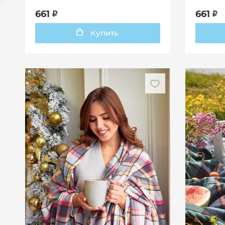
661
661
Купить