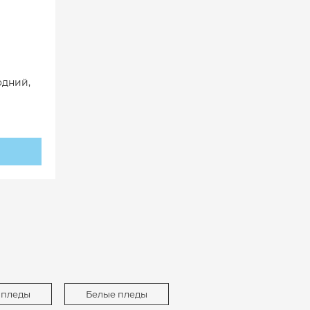
одний,
 пледы
Белые пледы