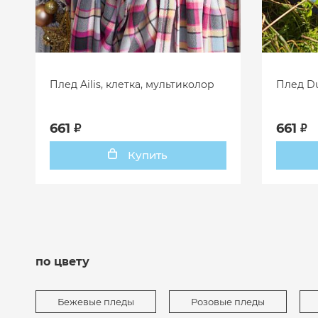
Плед Ailis, клетка, мультиколор
Плед Du
661
661
Купить
по цвету
Бежевые пледы
Розовые пледы