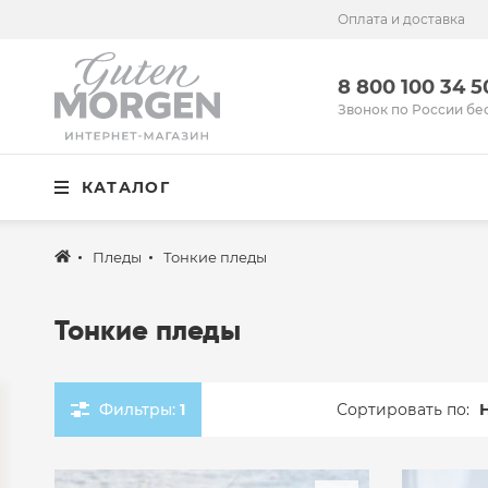
Оплата и доставка
Иваново
8 800 100 34 50
8 800 100 34 
Звонок по России бесплатный
Звонок по России бе
Спальня
КАТАЛОГ
Кухня
Столовая
Пледы
Тонкие пледы
Детская
Тонкие пледы
Ванная
Готовые решения
Фильтры:
1
Сортировать по:
Распродажа