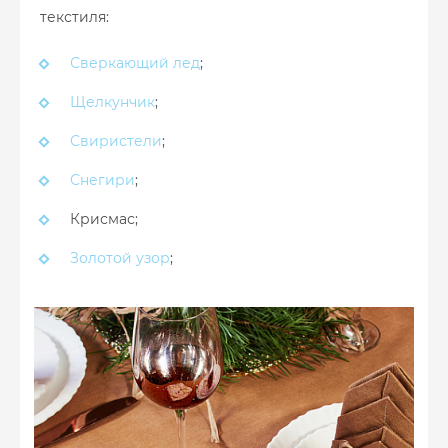
текстиля:
Сверкающий лед
;
Щелкунчик
;
Свиристели
;
Снегири
;
Крисмас;
Золотой узор
;