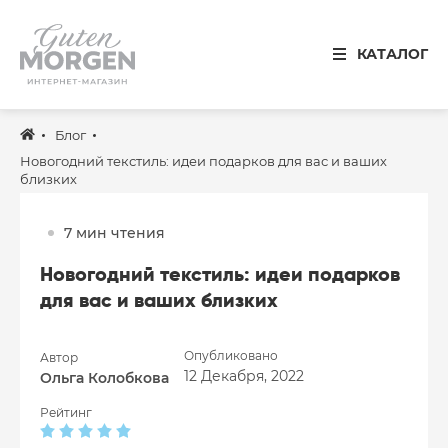
Иваново
КАТАЛОГ
8 800 100 34 50
Звонок по России бесплатный
Блог
Спальня
Новогодний текстиль: идеи подарков для вас и ваших
близких
Кухня
Столовая
7 мин чтения
Детская
Новогодний текстиль: идеи подарков
для вас и ваших близких
Ванная
Готовые решения
Опубликовано
Автор
12 Декабря, 2022
Ольга Колобкова
Распродажа
Рейтинг