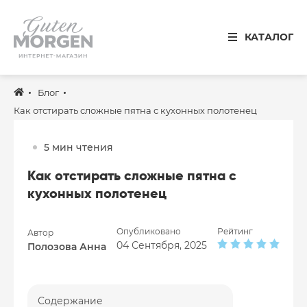
Иваново
КАТАЛОГ
8 800 100 34 50
Звонок по России бесплатный
Блог
Спальня
Как отстирать сложные пятна с кухонных полотенец
Кухня
5 мин чтения
Столовая
Как отстирать сложные пятна с
Детская
кухонных полотенец
Ванная
Опубликовано
Рейтинг
Автор
Готовые решения
04 Сентября, 2025
Полозова Анна
Распродажа
Содержание