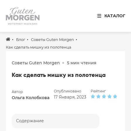
Иваново
КАТАЛОГ
8 800 100 34 50
Звонок по России бесплатный
Блог
Советы Guten Morgen
Спальня
Как сделать мишку из полотенца
Кухня
Советы Guten Morgen
5 мин чтения
Столовая
Как сделать мишку из полотенца
Детская
Ванная
Опубликовано
Рейтинг
Автор
17 Января, 2023
Ольга Колобкова
Готовые решения
Распродажа
Содержание