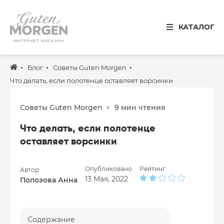
Иваново
КАТАЛОГ
8 800 100 34 50
Звонок по России бесплатный
Блог
Советы Guten Morgen
Спальня
Что делать, если полотенце оставляет ворсинки
Кухня
Советы Guten Morgen
9 мин чтения
Столовая
Что делать, если полотенце
Детская
оставляет ворсинки
Ванная
Опубликовано
Рейтинг
Автор
Готовые решения
13 Мая, 2022
Полозова Анна
Распродажа
Содержание