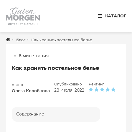
Иваново
КАТАЛОГ
8 800 100 34 50
Звонок по России бесплатный
Блог
Как хранить постельное белье
Спальня
Кухня
8 мин чтения
Столовая
Как хранить постельное белье
Детская
Опубликовано
Рейтинг
Автор
Ванная
28 Июля, 2022
Ольга Колобкова
Готовые решения
Распродажа
Содержание