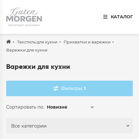
Иваново
КАТАЛОГ
8 800 100 34 50
Звонок по России бесплатный
Текстиль для кухни
Прихватки и варежки
Спальня
Варежки для кухни
Кухня
Варежки для кухни
Столовая
Детская
Фильтры:
1
Ванная
Сортировать по:
Новизне
Готовые решения
Распродажа
Все
категории