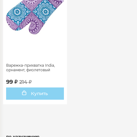
Варежка-прихватка India,
орнамент, фиолетовый
99
214
Купить
по назначению