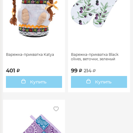
Варежка-прихватка Katya
Варежка-прихватка Black
olives, веточки, зеленый
401
99
214
Купить
Купить