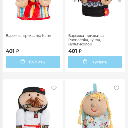
Варежка-прихватка Karim
Варежка-прихватка
Pannochka, кукла,
мультиколор
401
401
Купить
Купить