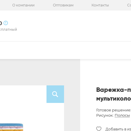
О компании
Оптовикам
Контакты
С
50
сплатный
Варежка-п
мультикол
Готовое решение
Рисунок:
Полосы