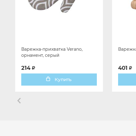
Варежка-прихватка Verano,
Варежка
орнамент, серый
214
401
Купить