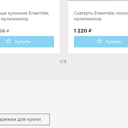
це кухонное Ensemble,
Скатерть Ensemble, поло
 мультиколор
мультиколор
1 220
158
Купить
Купить
1
/
3
арежки для кухни