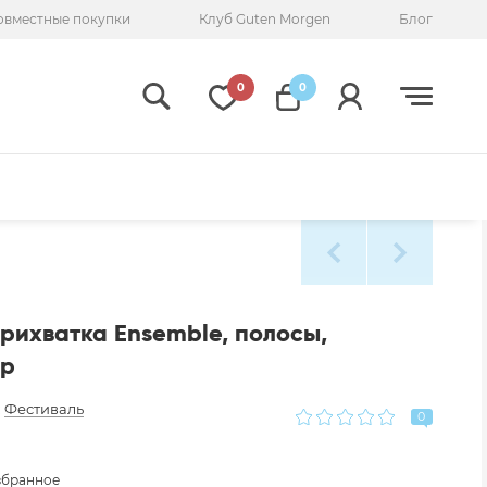
овместные покупки
Клуб Guten Morgen
Блог
0
0
рихватка Ensemble, полосы,
ор
:
Фестиваль
0