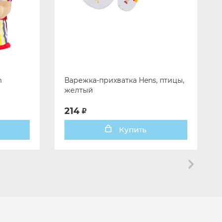
m
Варежка-прихватка Hens, птицы,
желтый
214
Купить