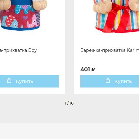
-прихватка Boy
Варежка-прихватка Kari
401
Купить
Купить
1
/
16