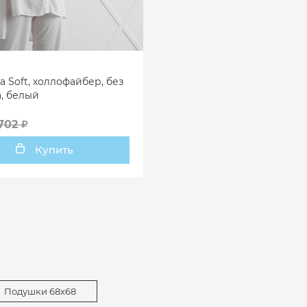
 Soft, холлофайбер, без
, белый
702
Купить
Подушки 68х68