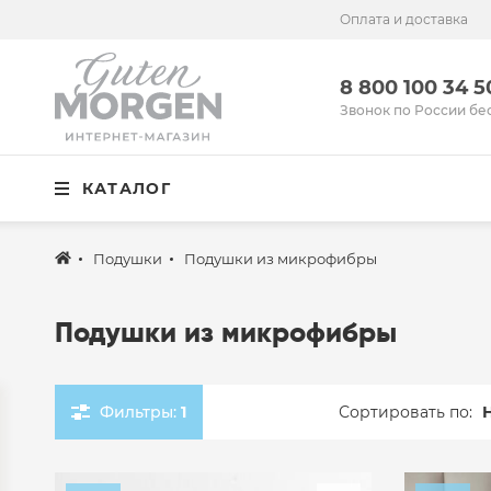
Оплата и доставка
Иваново
8 800 100 34 50
8 800 100 34 
Звонок по России бесплатный
Звонок по России бе
Спальня
КАТАЛОГ
Кухня
Столовая
Подушки
Подушки из микрофибры
Детская
Подушки из микрофибры
Ванная
Готовые решения
Фильтры:
1
Сортировать по:
Распродажа