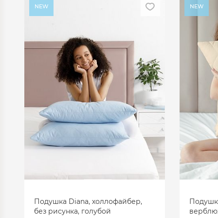
NEW
NEW
Подушка Diana, холлофайбер,
Подушка
без рисунка, голубой
верблюж