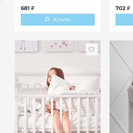
бежевы
681
702
Купить