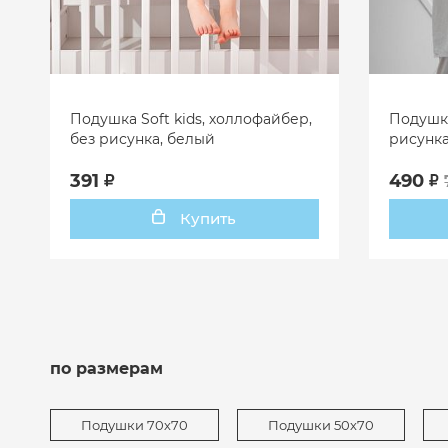
Подушка Soft kids, холлофайбер,
Подушка
без рисунка, белый
рисунка
391
490
Купить
по размерам
Подушки 70х70
Подушки 50х70