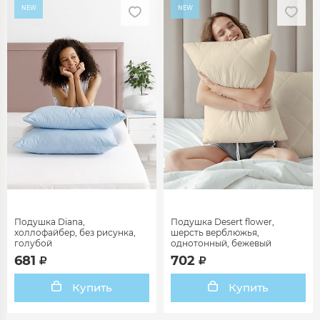
NEW
NEW
Подушка Diana,
Подушка Desert flower,
холлофайбер, без рисунка,
шерсть верблюжья,
голубой
однотонный, бежевый
681
702
Купить
Купить