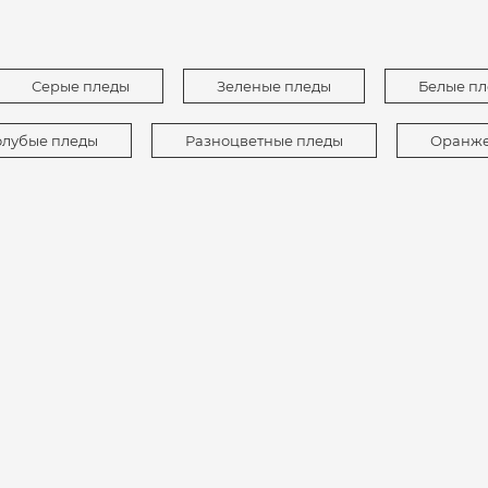
Серые пледы
Зеленые пледы
Белые п
олубые пледы
Разноцветные пледы
Оранже