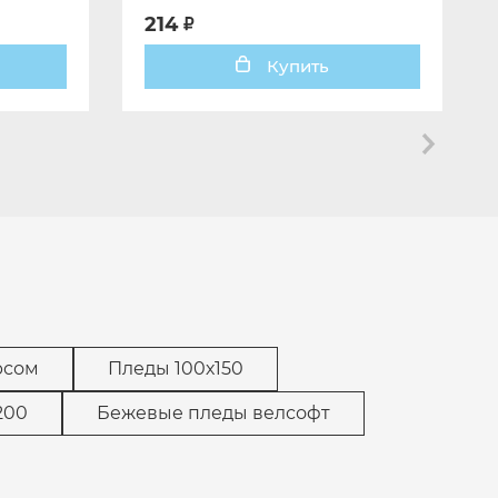
214
Купить
рсом
Пледы 100х150
200
Бежевые пледы велсофт