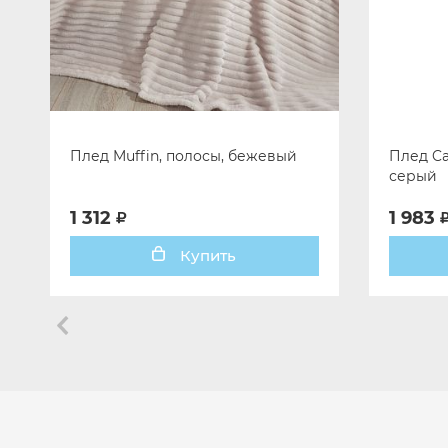
Плед Muffin, полосы, бежевый
Плед Ca
серый
1 312
1 983
Купить