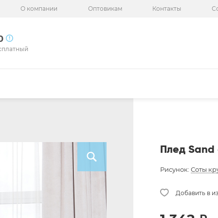
О компании
Оптовикам
Контакты
С
50
сплатный
Плед Sand 
Рисунок:
Соты кр