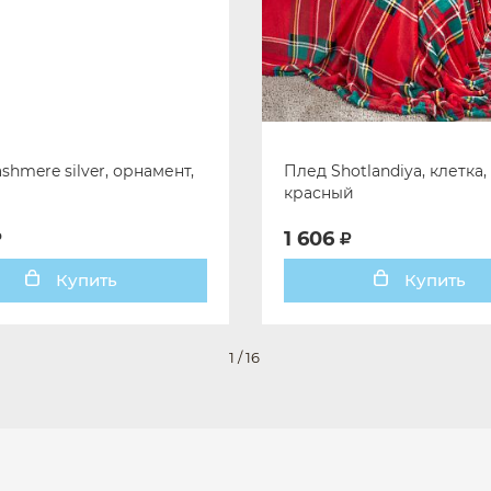
shmere silver, орнамент,
Плед Shotlandiya, клетка,
красный
1 606
Купить
Купить
1
/
16