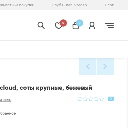
овместные покупки
Клуб Guten Morgen
Блог
0
0
cloud, соты крупные, бежевый
0
упные