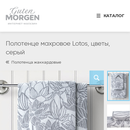
Иваново
КАТАЛОГ
8 800 100 34 50
Звонок по России бесплатный
Спальня
Полотенце махровое Lotos, цветы,
серый
Кухня
Полотенца жаккардовые
Столовая
Детская
Ванная
Готовые решения
Распродажа