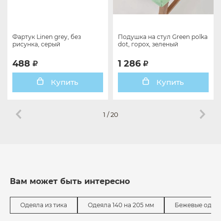
Фартук Linen grey, без
Подушка на стул Green polka
рисунка, серый
dot, горох, зеленый
488
1 286
Купить
Купить
1
/
20
Вам может быть интересно
Одеяла из тика
Одеяла 140 на 205 мм
Бежевые одея