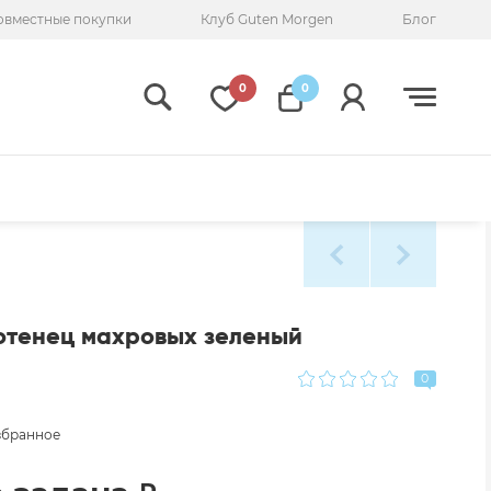
овместные покупки
Клуб Guten Morgen
Блог
0
0
отенец махровых зеленый
0