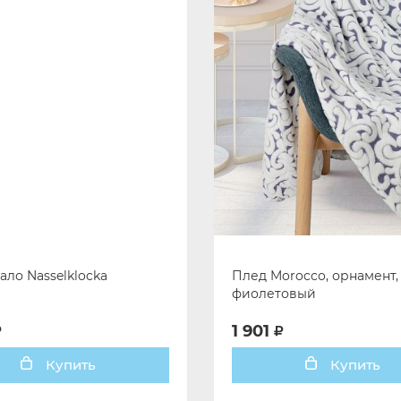
ло Nasselklocka
Плед Morocco, орнамент,
фиолетовый
1 901
Купить
Купить