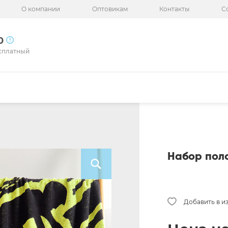
О компании
Оптовикам
Контакты
С
50
сплатный
Набор пол