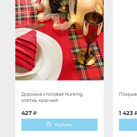
Дорожка столовая Hunting,
Покрыва
клетка, красный
427
1 423
Купить