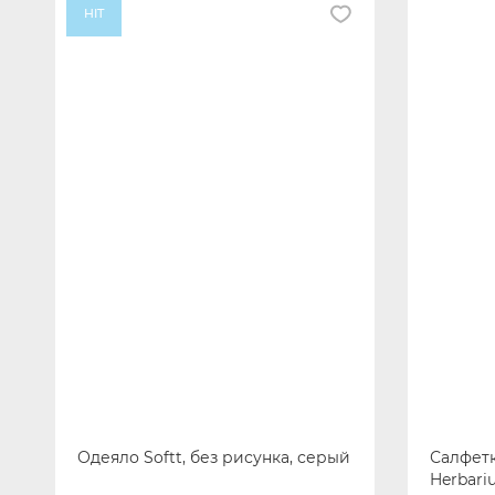
HIT
Одеяло Softt, без рисунка, серый
Салфет
Herbari