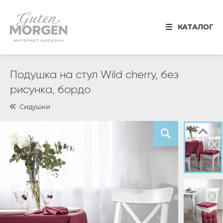
Иваново
КАТАЛОГ
8 800 100 34 50
Звонок по России бесплатный
Спальня
Подушка на стул Wild cherry, без
рисунка, бордо
Кухня
Сидушки
Столовая
Детская
Ванная
Готовые решения
Распродажа