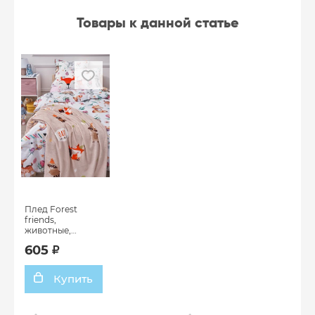
Товары к данной статье
Плед Forest
friends,
животные,
бежевый
605
Купить