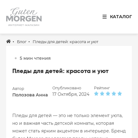
Иваново
КАТАЛОГ
8 800 100 34 50
Звонок по России бесплатный
Блог
Пледы для детей: красота и уют
Спальня
Кухня
5 мин чтения
Столовая
Пледы для детей: красота и уют
Детская
Опубликовано
Рейтинг
Автор
Ванная
17 Октября, 2024
Полозова Анна
Готовые решения
Пледы для детей — это не только элемент уюта,
Распродажа
но и важная часть детской комнаты, которая
может стать ярким акцентом в интерьере. Бренд