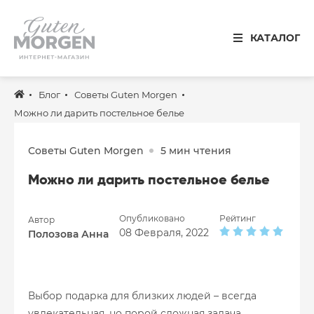
Иваново
КАТАЛОГ
8 800 100 34 50
Звонок по России бесплатный
Блог
Советы Guten Morgen
Спальня
Можно ли дарить постельное белье
Кухня
Советы Guten Morgen
5 мин чтения
Столовая
Можно ли дарить постельное белье
Детская
Ванная
Опубликовано
Рейтинг
Автор
08 Февраля, 2022
Полозова Анна
Готовые решения
Распродажа
Выбор подарка для близких людей – всегда
увлекательная, но порой сложная задача.