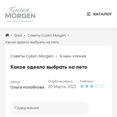
Иваново
КАТАЛОГ
8 800 100 34 50
Звонок по России бесплатный
Блог
Советы Guten Morgen
Спальня
Какое одеяло выбрать на лето
Кухня
Советы Guten Morgen
6 мин чтения
Столовая
Какое одеяло выбрать на лето
Детская
Ванная
Опубликовано
Рейтинг
Автор
20 Марта, 2023
Ольга Колобкова
Готовые решения
Распродажа
Содержание