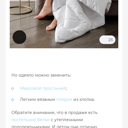
25
Но одеяло можно заменить:
Махровой простыней
;
Легким вязаным
пледом
из хлопка.
Обратите внимание, что в продаже есть
постельное белье
с утепленными
пододеяльниками. И летом они отлично