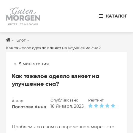
Иваново
КАТАЛОГ
8 800 100 34 50
Звонок по России бесплатный
Блог
Спальня
Как тяжелое одеяло влияет на улучшение сна?
Кухня
5 мин чтения
Столовая
Как тяжелое одеяло влияет на
Детская
улучшение сна?
Ванная
Опубликовано
Рейтинг
Автор
Готовые решения
16 Января, 2025
Полозова Анна
Распродажа
Проблемы со сном в современном мире – это