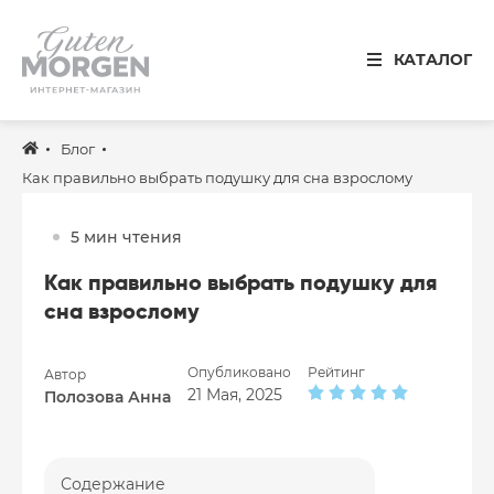
Иваново
КАТАЛОГ
8 800 100 34 50
Звонок по России бесплатный
Блог
Спальня
Как правильно выбрать подушку для сна взрослому
Кухня
5 мин чтения
Столовая
Как правильно выбрать подушку для
Детская
сна взрослому
Ванная
Опубликовано
Рейтинг
Автор
Готовые решения
21 Мая, 2025
Полозова Анна
Распродажа
Содержание