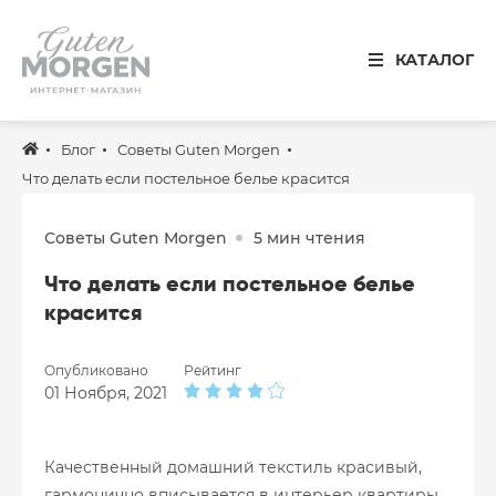
Иваново
КАТАЛОГ
8 800 100 34 50
Звонок по России бесплатный
Блог
Советы Guten Morgen
Спальня
Что делать если постельное белье красится
Кухня
Советы Guten Morgen
5 мин чтения
Столовая
Что делать если постельное белье
Детская
красится
Ванная
Опубликовано
Рейтинг
Готовые решения
01 Ноября, 2021
Распродажа
Качественный домашний текстиль красивый,
гармонично вписывается в интерьер квартиры,