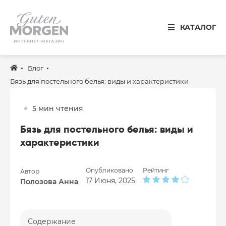
Иваново
КАТАЛОГ
8 800 100 34 50
Звонок по России бесплатный
Блог
Спальня
Бязь для постельного белья: виды и характеристики
Кухня
5 мин чтения
Столовая
Бязь для постельного белья: виды и
Детская
характеристики
Ванная
Опубликовано
Рейтинг
Автор
Готовые решения
17 Июня, 2025
Полозова Анна
Распродажа
Содержание