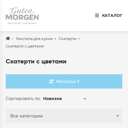
Иваново
КАТАЛОГ
8 800 100 34 50
Звонок по России бесплатный
Текстиль для кухни
Скатерти
Спальня
Скатерти с цветами
Кухня
Скатерти с цветами
Столовая
Детская
Фильтры:
1
Ванная
Сортировать по:
Новизне
Готовые решения
Распродажа
Все
категории