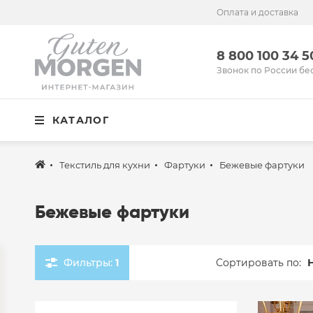
Оплата и доставка
Иваново
8 800 100 34 50
8 800 100 34 
Звонок по России бесплатный
Звонок по России бе
Спальня
КАТАЛОГ
Кухня
Столовая
Текстиль для кухни
Фартуки
Бежевые фартуки
Детская
Бежевые фартуки
Ванная
Готовые решения
Фильтры:
1
Сортировать по:
Распродажа