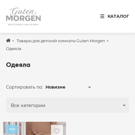
Иваново
КАТАЛОГ
8 800 100 34 50
Звонок по России бесплатный
Товары для детской комнаты Guten Morgen
Спальня
Одеяла
Кухня
Одеяла
Столовая
Детская
Сортировать по:
Новизне
Ванная
Готовые решения
Все
категории
Распродажа
NEW