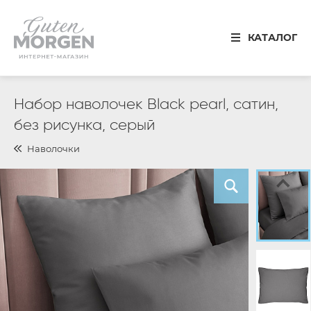
Иваново
КАТАЛОГ
8 800 100 34 50
Звонок по России бесплатный
Спальня
Набор наволочек Black pearl, сатин,
без рисунка, серый
Кухня
Наволочки
Столовая
Детская
Ванная
Готовые решения
Распродажа