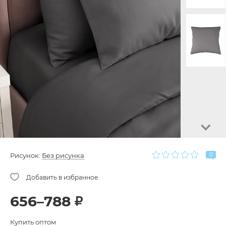
0
Рисунок:
Без рисунка
656–788
Купить оптом