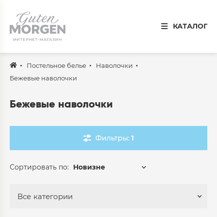
Иваново
КАТАЛОГ
8 800 100 34 50
Звонок по России бесплатный
Постельное белье
Наволочки
Спальня
Бежевые наволочки
Кухня
Бежевые наволочки
Столовая
Детская
Фильтры:
1
Ванная
Сортировать по:
Новизне
Готовые решения
Распродажа
Все
категории