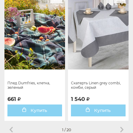
Плед Dumfries, клетка,
Скатерть Linen grey combi,
зеленый
комби, серый
661
1 540
Купить
Купить
1
/
20