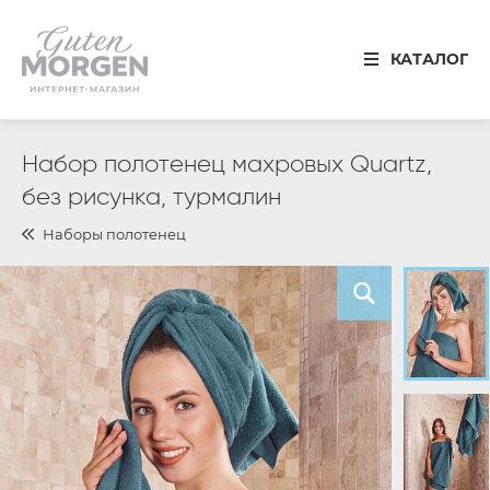
Иваново
КАТАЛОГ
8 800 100 34 50
Звонок по России бесплатный
Спальня
Набор полотенец махровых Quartz,
без рисунка, турмалин
Кухня
Наборы полотенец
Столовая
Детская
Ванная
Готовые решения
Распродажа