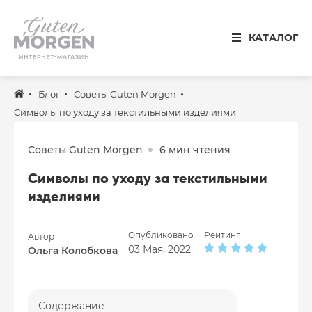
Иваново
КАТАЛОГ
8 800 100 34 50
Звонок по России бесплатный
Блог
Советы Guten Morgen
Спальня
Символы по уходу за текстильными изделиями
Кухня
Советы Guten Morgen
6 мин чтения
Столовая
Символы по уходу за текстильными
Детская
изделиями
Ванная
Опубликовано
Рейтинг
Автор
Готовые решения
03 Мая, 2022
Ольга Колобкова
Распродажа
Содержание