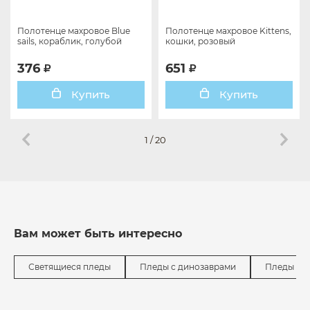
Полотенце махровое Blue
Полотенце махровое Kittens,
sails, кораблик, голубой
кошки, розовый
376
651
Купить
Купить
1
/
20
Вам может быть интересно
Светящиеся пледы
Пледы с динозаврами
Пледы с 