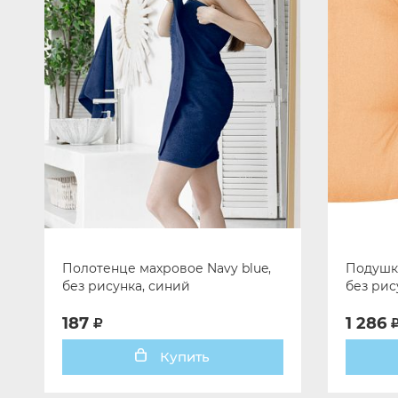
Полотенце махровое Navy blue,
Подушка 
без рисунка, синий
без рис
187
1 286
Купить