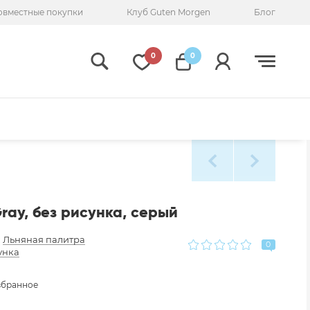
овместные покупки
Клуб Guten Morgen
Блог
0
0
ray, без рисунка, серый
:
Льняная палитра
0
унка