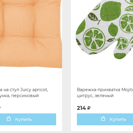
на стул Juicy apricot,
Варежка-прихватка Mojit
унка, персиковый
цитрус, зеленый
214
Купить
Купить