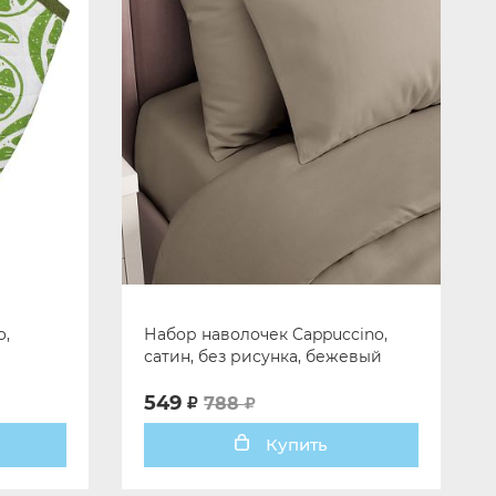
o,
Набор наволочек Cappuccino,
сатин, без рисунка, бежевый
549
788
Купить