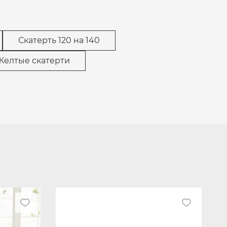
Скатерть 120 на 140
Желтые скатерти