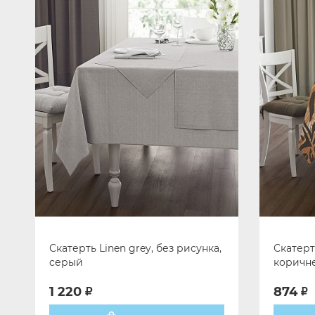
Скатерть Linen grey, без рисунка,
Скатерт
серый
коричн
1 220
874