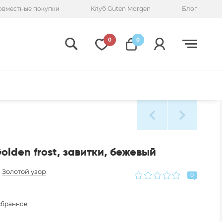
овместные покупки
Клуб Guten Morgen
Блог
0
0
olden frost, завитки, бежевый
:
Золотой узор
0