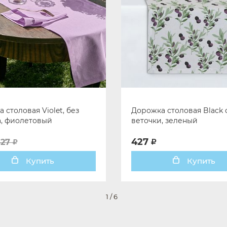
 столовая Violet, без
Дорожка столовая Black o
а, фиолетовый
веточки, зеленый
427
427
Купить
Купить
1
/
6